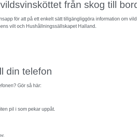
vildsvinsköttet från skog till bor
pp för att på ett enkelt sätt tillgängliggöra information om vi
ens vilt och Hushållningssällskapet Halland.
l din telefon
efonen? Gör så här:
iten pil i som pekar uppåt.
er.