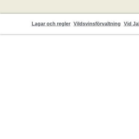
Lagar och regler
Vildsvinsförvaltning
Vid Ja