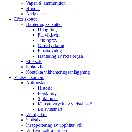
Vapen & ammunition
Hundar
Åtelplatser
Efter skottet
Hantering av köttet
Urtagning
Flå vildsvin
Trikinprov
Grovstyckning
Finstyckning
Hantering av röda organ
Eftersök
Slaktavfall
Kontakta vilthanteringsanläggning
Vildsvin som art
Artkunskap
Historia
Forskning
Sjukdomar
Klimatavtryck av vildsvinskött
Bli svinsmart
Viltolyckor
Statistik
Inrapportering av upphittat vilt
Vildsvinssäkra tomten