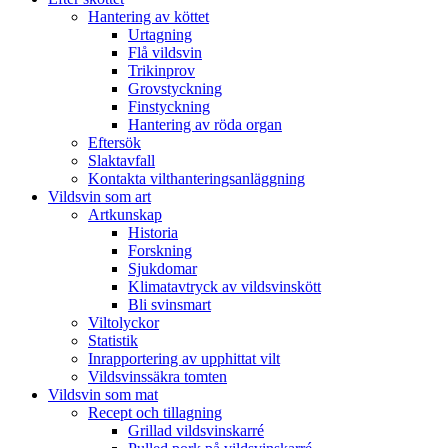
Hantering av köttet
Urtagning
Flå vildsvin
Trikinprov
Grovstyckning
Finstyckning
Hantering av röda organ
Eftersök
Slaktavfall
Kontakta vilthanteringsanläggning
Vildsvin som art
Artkunskap
Historia
Forskning
Sjukdomar
Klimatavtryck av vildsvinskött
Bli svinsmart
Viltolyckor
Statistik
Inrapportering av upphittat vilt
Vildsvinssäkra tomten
Vildsvin som mat
Recept och tillagning
Grillad vildsvinskarré