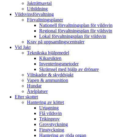
Jakträttsavtal
Utbildning
Vildsvinsförvaltning
Förvaltningsplaner
Nationell förvaltningsplan för vildsvin
Regional förvaltningsplan för vildsvin
Lokal förvaltningsplan för vildsvin
Krav på uppsamlingscentraler
Vid Jakt
Teknikska hjälpmedel
Kikarsikten
Inventeringsmetoder
Skrämsel med hjälp av drönare
Viltskador & skyddsjakt
Vapen & ammunition
Hundar
Åtelplatser
Efter skottet
Hantering av köttet
Urtagning
Flå vildsvin
Trikinprov
Grovstyckning
Finstyckning
Hantering av röda organ