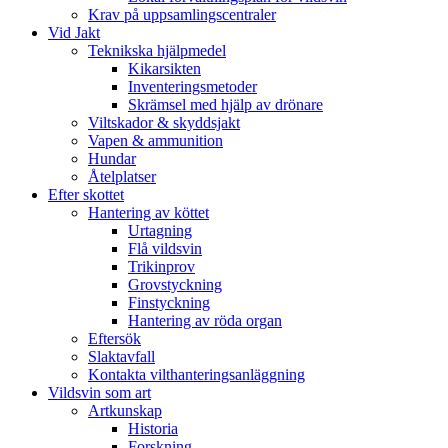
Krav på uppsamlingscentraler
Vid Jakt
Teknikska hjälpmedel
Kikarsikten
Inventeringsmetoder
Skrämsel med hjälp av drönare
Viltskador & skyddsjakt
Vapen & ammunition
Hundar
Åtelplatser
Efter skottet
Hantering av köttet
Urtagning
Flå vildsvin
Trikinprov
Grovstyckning
Finstyckning
Hantering av röda organ
Eftersök
Slaktavfall
Kontakta vilthanteringsanläggning
Vildsvin som art
Artkunskap
Historia
Forskning