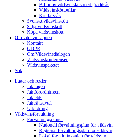
Biffar av vildsvinsfärs med gräddsås
Vildsvinsköttbullar
Köttfärssås
Svenskt vildsvinskött
Sälja vildsvinskött
Köpa vildsvinskött
Om vildsvinsappen
Kontakt
GDPR
Om Vildsvinsdialogen
Vildsvinskonferensen
Vildsvinspaketet
Sök
Lagar och regler
Jaktlagen
Jaktförordningen
Jaktetik
Jakträttsavtal
Utbildning
Vildsvinsförvaltning
Förvaltningsplaner
Nationell förvaltningsplan för vildsvin
Regional förvaltningsplan för vildsvin
Lokal förvaltningsplan för vildsvin