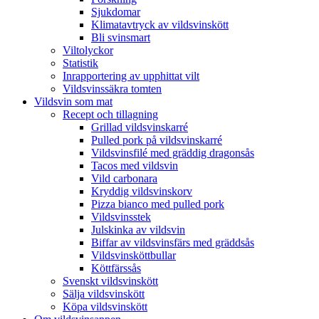
Sjukdomar
Klimatavtryck av vildsvinskött
Bli svinsmart
Viltolyckor
Statistik
Inrapportering av upphittat vilt
Vildsvinssäkra tomten
Vildsvin som mat
Recept och tillagning
Grillad vildsvinskarré
Pulled pork på vildsvinskarré
Vildsvinsfilé med gräddig dragonsås
Tacos med vildsvin
Vild carbonara
Kryddig vildsvinskorv
Pizza bianco med pulled pork
Vildsvinsstek
Julskinka av vildsvin
Biffar av vildsvinsfärs med gräddsås
Vildsvinsköttbullar
Köttfärssås
Svenskt vildsvinskött
Sälja vildsvinskött
Köpa vildsvinskött