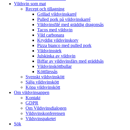
Vildsvin som mat
Recept och tillagning
Grillad vildsvinskarré
Pulled pork på vildsvinskarré
Vildsvinsfilé med gräddig dragonsås
Tacos med vildsvin
Vild carbonara
Kryddig vildsvinskorv
Pizza bianco med pulled pork
Vildsvinsstek
Julskinka av vildsvin
Biffar av vildsvinsfärs med gräddsås
Vildsvinsköttbullar
Köttfärssås
Svenskt vildsvinskött
Sälja vildsvinskött
Köpa vildsvinskött
Om vildsvinsappen
Kontakt
GDPR
Om Vildsvinsdialogen
Vildsvinskonferensen
Vildsvinspaketet
Sök