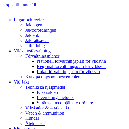
Hoppa till innehåll
Lagar och regler
Jaktlagen
Jaktförordningen
Jaktetik
Jakträttsavtal
Utbildning
Vildsvinsförvaltning
Förvaltningsplaner
Nationell förvaltningsplan för vildsvin
Regional förvaltningsplan för vildsvin
Lokal förvaltningsplan för vildsvin
Krav på uppsamlingscentraler
Vid Jakt
Teknikska hjälpmedel
Kikarsikten
Inventeringsmetoder
Skrämsel med hjälp av drönare
Viltskador & skyddsjakt
Vapen & ammunition
Hundar
Åtelplatser
Efter skottet