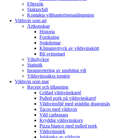
Eftersök
Slaktavfall
Kontakta vilthanteringsanläggning
Vildsvin som art
Artkunskap
Historia
Forskning
Sjukdomar
Klimatavtryck av vildsvinskött
Bli svinsmart
Viltolyckor
Statistik
Inrapportering av upphittat vilt
Vildsvinssäkra tomten
Vildsvin som mat
Recept och tillagning
Grillad vildsvinskarré
Pulled pork på vildsvinskarré
Vildsvinsfilé med gräddig dragonsås
Tacos med vildsvin
Vild carbonara
Kryddig vildsvinskorv
Pizza bianco med pulled pork
Vildsvinsstek
Julskinka av vildsvin