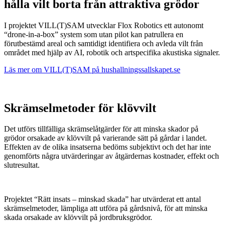
hålla vilt borta från attraktiva grödor
I projektet VILL(T)SAM utvecklar Flox Robotics ett autonomt
“drone-in-a-box” system som utan pilot kan patrullera en
förutbestämd areal och samtidigt identifiera och avleda vilt från
området med hjälp av AI, robotik och artspecifika akustiska signaler.
Läs mer om VILL(T)SAM på hushallningssallskapet.se
Skrämselmetoder för klövvilt
Det utförs tillfälliga skrämselåtgärder för att minska skador på
grödor orsakade av klövvilt på varierande sätt på gårdar i landet.
Effekten av de olika insatserna bedöms subjektivt och det har inte
genomförts några utvärderingar av åtgärdernas kostnader, effekt och
slutresultat.
Projektet “Rätt insats – minskad skada” har utvärderat ett antal
skrämselmetoder, lämpliga att utföra på gårdsnivå, för att minska
skada orsakade av klövvilt på jordbruksgrödor.