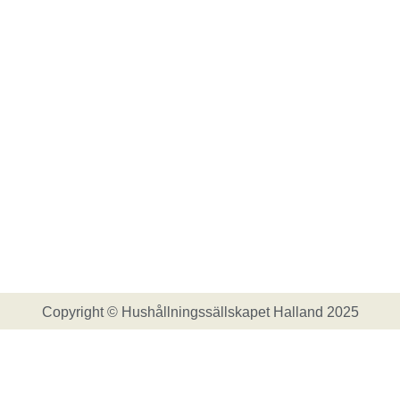
Copyright © Hushållningssällskapet Halland 2025
Kontakt
|
Om Vildsvinsappen