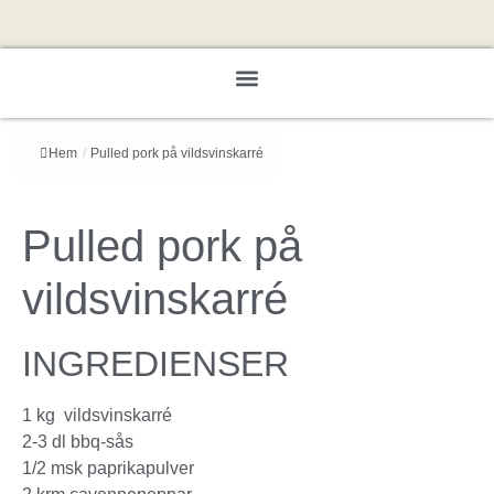
Hem
/
Pulled pork på vildsvinskarré
Pulled pork på
vildsvinskarré
INGREDIENSER
1 kg vildsvinskarré
2-3 dl bbq-sås
1/2 msk paprikapulver